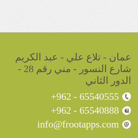
عمان - تلاع علي - عبد الكريم
شارع النسور - مني رقم 28 -
الدور الثاني
+962 - 65540555
+962 - 65540888
info@frootapps.com