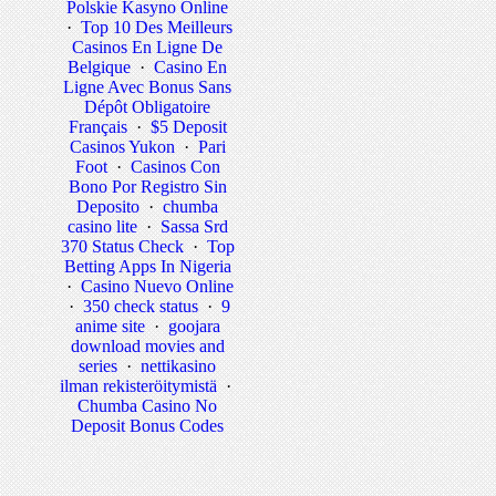
Polskie Kasyno Online
·
Top 10 Des Meilleurs
Casinos En Ligne De
Belgique
·
Casino En
Ligne Avec Bonus Sans
Dépôt Obligatoire
Français
·
$5 Deposit
Casinos Yukon
·
Pari
Foot
·
Casinos Con
Bono Por Registro Sin
Deposito
·
chumba
casino lite
·
Sassa Srd
370 Status Check
·
Top
Betting Apps In Nigeria
·
Casino Nuevo Online
·
350 check status
·
9
anime site
·
goojara
download movies and
series
·
nettikasino
ilman rekisteröitymistä
·
Chumba Casino No
Deposit Bonus Codes