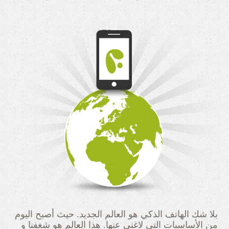
بلا شك الهاتف الذكي هو العالم الجديد. حيث أصبح اليوم
من ‫الأساسيات‬ التي لاغنى عنها. هذا العالم هو شغفنا و