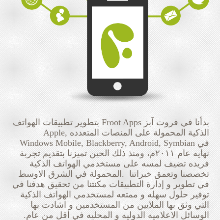
بدأنا في فروت آبز Froot Apps بتطوير تطبيقات الهواتف
الذكية المحمولة على المنصات المتعدده ‪Apple,
Windows Mobile, Blackberry, Android, Symbian في
نهايه عام ٢٠١١م، ومنذ ذلك الحين تميزنا بتقديم تجربة
فريده تضيف لمسه على مستخدمي الهواتف الذكية
المحمولة في الشرق الاوسط.‪ ‬ تخصصنا وتعمق خبراتنا
في تطوير و إدارة ‫التطبيقات مكنتنا من تحقيق هدفنا في
توفير حلول سهله و ممتعه لمستخدمي الهواتف الذكية
التي وثق بها الملايين من المستخدمين و اشادت بها
الوسائل الاعلاميه الدوليه و المحليه في أقل من عام.