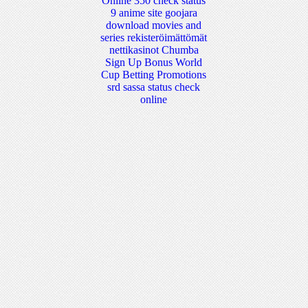
Online
350 check status
9 anime site
goojara
download movies and
series
rekisteröimättömät
nettikasinot
Chumba
Sign Up Bonus
World
Cup Betting Promotions
srd sassa status check
online